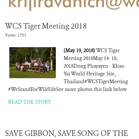
'krijiravanich@wc
CONTACT US
WCS Tiger Meeting 2018
DONATE
Views: 1793
(May 19, 2018)
WCS Tiger
Meeting 2018May 14- 18,
2018Dong Phayayen - Khao
Yai World Heritage Site,
Thailand#WCSTigerMeeting
#WeStandForWildlifeSee more photos this link below
READ THE STORY
SAVE GIBBON, SAVE SONG OF THE