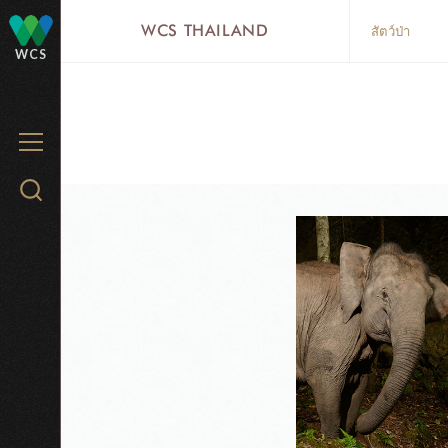
Skip
WCS THAILAND
สัตว์ป่า
to
WCS
main
content
MENU
Search
WCS.org