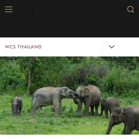
Skip
MENU
Sear
to
WCS.
main
WCS
content
WCS
WCS THAILAND
Thailand
Menu
สัตว์ป่า
พื้นที่ธรรมชาติ
ความคิดริเริ่ม
ห้องข่าว
สมัครงาน
เกี่ยวกับเรา