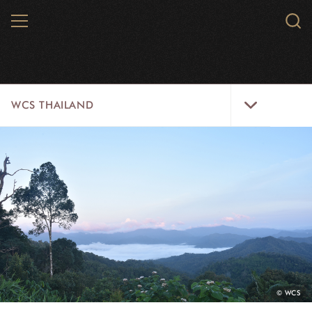
Skip
MENU
Sear
to
WCS.
main
WCS
content
WCS
WCS THAILAND
Thailand
Menu
สัตว์ป่า
พื้นที่ธรรมชาติ
ความคิดริเริ่ม
ห้องข่าว
สมัครงาน
PHOTO
© WCS
CREDIT:
เกี่ยวกับเรา