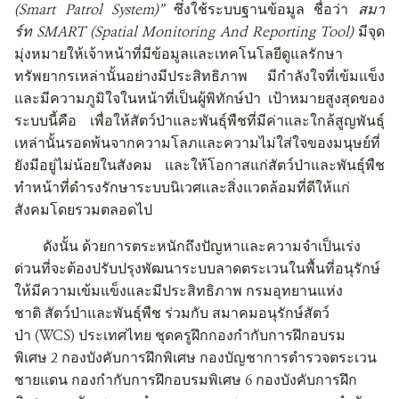
(
Smart
P
atrol System)”
ซึ่งใช้ระบบฐานข้อมูล ชื่อว่า
สมา
ร์ท
SMART (Spatial Monitoring And Reporting Tool)
มีจุด
มุ่งหมายให้เจ้าหน้าที่มีข้อมูลและเทคโนโลยีดูแลรักษา
ทรัพยากรเหล่านั้นอย่างมีประสิทธิภาพ
มีกำลังใจที่เข้มแข็ง
และมีความภูมิใจในหน้าที่เป็นผู้พิทักษ์ป่า เป้าหมายสูงสุดของ
ระบบนี้คือ เพื่อให้สัตว์ป่าและพันธุ์พืชที่มีค่าและใกล้สูญพันธุ์
เหล่านั้นรอดพ้นจากความโลภและความไม่ใส่ใจของมนุษย์ที่
ยังมีอยู่ไม่น้อยในสังคม และให้โอกาสแก่สัตว์ป่าและพันธุ์พืช
ทำหน้าที่ดำรงรักษาระบบนิเวศและสิ่งแวดล้อมที่ดีให้แก่
สังคมโดยรวมตลอดไป
ดังนั้น ด้วยการตระหนักถึงปัญหาและความจำเป็นเร่ง
ด่วนที่จะต้องปรับปรุงพัฒนาระบบลาดตระเวนในพื้นที่อนุรักษ์
ให้มีความเข้มแข็งและมีประสิทธิภาพ
กรมอุทยานแห่ง
ชาติ
สัตว์ป่าและพันธุ์พืช
ร่วมกับ สมาคมอนุรักษ์สัตว์
ป่า
(WCS)
ประเทศไทย
ชุดครูฝึกกองกำกับการฝึกอบรม
พิเศษ
2
กองบังคับการฝึกพิเศษ
กองบัญชาการตำรวจตระเวน
ชายแดน
กองกำกับการฝึกอบรมพิเศษ
6
กองบังคับการฝึก