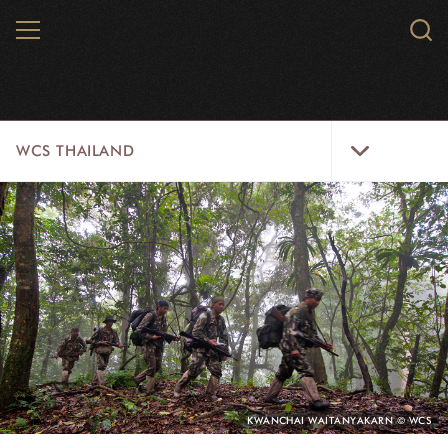
Skip
MENU
Sear
to
WCS.
main
WCS
content
WCS
WCS THAILAND
Thailand
Menu
สัตว์ป่า
พื้นที่ธรรมชาติ
ความคิดริเริ่ม
ห้องข่าว
สมัครงาน
PHOTO
KWANCHAI WAITANYAKARN © WCS
CREDIT:
เกี่ยวกับเรา