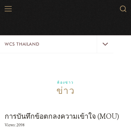
Skip
MENU
Sear
to
WCS.
main
WCS
content
WCS
WCS THAILAND
Thailand
Menu
สัตว์ป่า
พื้นที่ธรรมชาติ
ห้องข่าว
ข่าว
ความคิดริเริ่ม
ห้องข่าว
การบันทึกข้อตกลงความเข้าใจ (MOU)
สมัครงาน
Views: 2098
เกี่ยวกับเรา