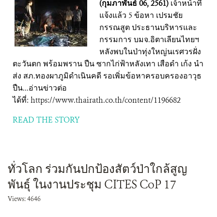
(กุมภาพันธ์ 06, 2561)
เจ้าหน้าที่
แจ้งแล้ว 5 ข้อหา เปรมชัย
กรรณสูต ประธานบริหารและ
กรรมการ บมจ.อิตาเลียนไทยฯ
หลังพบในป่าทุ่งใหญ่นเรศวรฝั่ง
ตะวันตก พร้อมพราน ปืน ซากไก่ฟ้าหลังเทา เสือดำ เก้ง นำ
ส่ง สภ.ทองผาภูมิดำเนินคดี รอเพิ่มข้อหาครอบครองอาวุธ
ปืน...อ่านข่าวต่อ
ได้ที่: https://www.thairath.co.th/content/1196682
READ THE STORY
ทั่วโลก ร่วมกันปกป้องสัตว์ป่าใกล้สูญ
พันธุ์ ในงานประชุม CITES CoP 17
Views: 4646