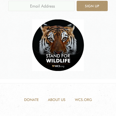
SIGN UP
DONATE
ABOUT US
WCS.ORG