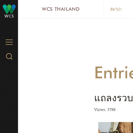
Skip
WCS THAILAND
สัตว์ป่า
to
WCS
main
content
MENU
Search
WCS.org
Entr
แถลงรวบแ
Views: 3788