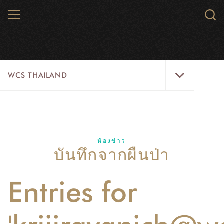
Skip
MENU
Sear
to
WCS.
main
WCS
content
WCS
WCS THAILAND
Thailand
Menu
สัตว์ป่า
พื้นที่ธรรมชาติ
ห้องข่าว
บันทึกจากผืนป่า
ความคิดริเริ่ม
ห้องข่าว
Entries for
สมัครงาน
เกี่ยวกับเรา