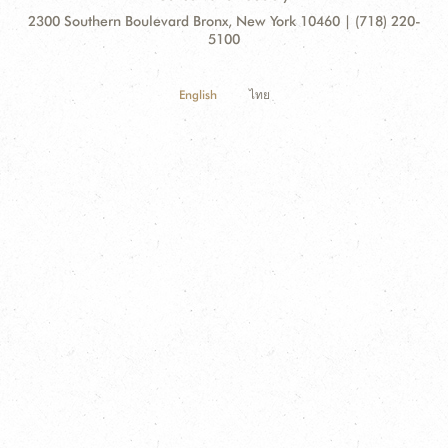
Contact
Address:
2300 Southern Boulevard Bronx, New York 10460 | (718) 220-
Information
5100
English
ไทย