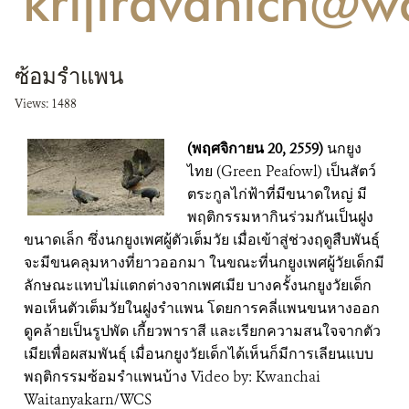
'krijiravanich@wc
ติดต่อเรา
ซ้อมรำแพน
DONATE
Views: 1488
(พฤศจิกายน 20, 2559)
นกยูง
ไทย (Green Peafowl) เป็นสัตว์
ตระกูลไก่ฟ้าที่มีขนาดใหญ่ มี
พฤติกรรมหากินร่วมกันเป็นฝูง
ขนาดเล็ก ซึ่งนกยูงเพศผู้ตัวเต็มวัย เมื่อเข้าสู่ช่วงฤดูสืบพันธุ์
จะมีขนคลุมหางที่ยาวออกมา ในขณะที่นกยูงเพศผู้วัยเด็กมี
ลักษณะแทบไม่แตกต่างจากเพศเมีย บางครั้งนกยูงวัยเด็ก
พอเห็นตัวเต็มวัยในฝูงรำแพน โดยการคลี่แพนขนหางออก
ดูคล้ายเป็นรูปพัด เกี้ยวพาราสี และเรียกความสนใจจากตัว
เมียเพื่อผสมพันธุ์ เมื่อนกยูงวัยเด็กได้เห็นก็มีการเลียนแบบ
พฤติกรรมซ้อมรำแพนบ้าง Video by: Kwanchai
Waitanyakarn/WCS