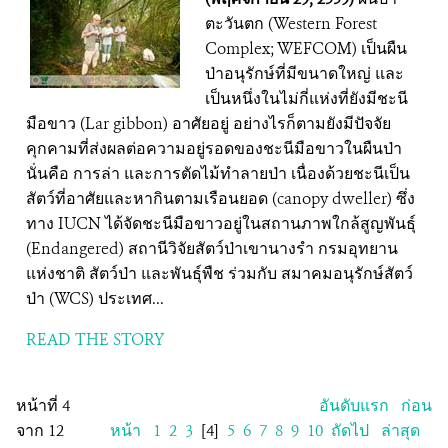
ตะวันตก (Western Forest
Complex; WEFCOM) เป็นผืน
ป่าอนุรักษ์ที่มีขนาดใหญ่ และ
เป็นหนึ่งในไม่กี่แห่งที่ยังมีชะนี
มือขาว (Lar gibbon) อาศัยอยู่ อย่างไรก็ตามยังมีปัจจัย
คุกคามที่ส่งผลต่อความอยู่รอดของชะนีมือขาวในผืนป่า
นั่นคือ การล่า และการตัดไม้ทำลายป่า เนื่องด้วยชะนีเป็น
สัตว์ที่อาศัยและหากินตามเรือนยอด (canopy dweller) ซึ่ง
ทาง IUCN ได้จัดชะนีมือขาวอยู่ในสถานภาพใกล้สูญพันธุ์
(Endangered) สถานีวิจัยสัตว์ป่าเขานางรำ กรมอุทยาน
แห่งชาติ สัตว์ป่า และพันธุ์พืช ร่วมกับ สมาคมอนุรักษ์สัตว์
ป่า (WCS) ประเทศ...
READ THE STORY
หน้าที่ 4
อันดับแรก
ก่อน
จาก 12
หน้า
1
2
3
[4]
5
6
7
8
9
10
ถัดไป
ล่าสุด