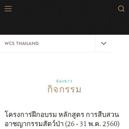
Skip
MENU
Sear
to
WCS.
main
WCS
content
WCS
WCS THAILAND
Thailand
Menu
สัตว์ป่า
พื้นที่ธรรมชาติ
ห้องข่าว
กิจกรรม
ความคิดริเริ่ม
ห้องข่าว
โครงการฝึกอบรม หลักสูตร การสืบสวน
สมัครงาน
อาชญากรรมสัตว์ป่า (26 - 31 พ.ค. 2560)
เกี่ยวกับเรา